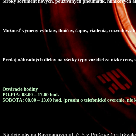
Široký sortiment nových, používaných pneumatík, hliníkových al
Možnosť výmeny výfukov, tlmičov, čapov, riadenia, rozvodov, at
Predaj náhradných dielov na všetky typy vozidiel za nízke ceny, 
Otváracie hodiny
PO-PIA: 08.00 – 17.00 hod.
SOBOTA: 08.00 – 13.00 hod. (prosím o telefonické overenie, nie
Nájdete nás na Raymanovej ul. č. 5 v Prešove (pri bývale