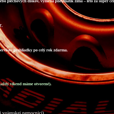
ebo plechových diskov, výmena pneumatík zima – leto za super ce
ď.
servisné prehliadky po celý rok zdarma.
 každý víkend máme otvorené).
j vojenskej nemocnici).